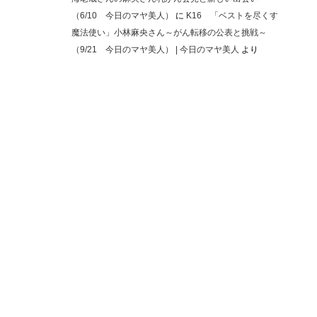
（6/10 今日のマヤ美人）
に
K16 「ベストを尽くす
魔法使い」小林麻央さん～がん転移の公表と挑戦～
（9/21 今日のマヤ美人） | 今日のマヤ美人
より