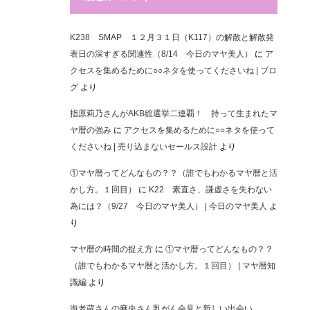
K238 SMAP １２月３１日（K117）の解散と解散発
表日の深すぎる関連性（8/14 今日のマヤ美人）
に
ア
クセスを集めるために○○ネタを使ってくださいね | ブロ
グ
より
指原莉乃さんがAKB総選挙二連覇！ 持って生まれたマ
ヤ暦の強み
に
アクセスを集めるために○○ネタを使って
くださいね | 売り込まないセールス設計
より
①マヤ暦ってどんなもの？？（誰でもわかるマヤ暦と活
かし方。１回目）
に
K22 素直さ、謙虚さを失わない
為には？（9/27 今日のマヤ美人） | 今日のマヤ美人
よ
り
マヤ暦の時間の捉え方
に
①マヤ暦ってどんなもの？？
（誰でもわかるマヤ暦と活かし方。１回目） | マヤ暦知
識編
より
海老蔵さんの麻央さん乳がん会見と新しい出会い