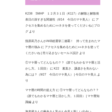
K238 SMAP １２月３１日（K117）の解散と解散発
表日の深すぎる関連性（8/14 今日のマヤ美人）
に
ア
クセスを集めるために○○ネタを使ってくださいね | ブロ
グ
より
指原莉乃さんがAKB総選挙二連覇！ 持って生まれたマ
ヤ暦の強み
に
アクセスを集めるために○○ネタを使って
くださいね | 売り込まないセールス設計
より
①マヤ暦ってどんなもの？？（誰でもわかるマヤ暦と活
かし方。１回目）
に
K22 素直さ、謙虚さを失わない
為には？（9/27 今日のマヤ美人） | 今日のマヤ美人
よ
り
マヤ暦の時間の捉え方
に
①マヤ暦ってどんなもの？？
（誰でもわかるマヤ暦と活かし方。１回目） | マヤ暦知
識編
より
海老蔵さんの麻央さん乳がん会見と新しい出会い