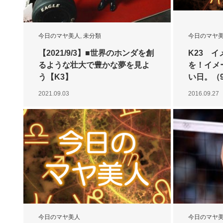
今日のマヤ美人
,
未分類
今日のマヤ
【2021/9/3】■世界のホンダを創
K23 
るような壮大で豊かな夢を見よ
を！イメ
う【K3】
い日。（9
2021.09.03
2016.09.27
今日のマヤ美人
今日のマヤ