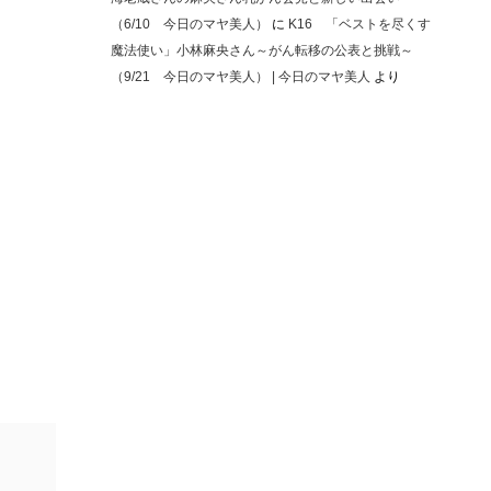
（6/10 今日のマヤ美人）
に
K16 「ベストを尽くす
魔法使い」小林麻央さん～がん転移の公表と挑戦～
（9/21 今日のマヤ美人） | 今日のマヤ美人
より