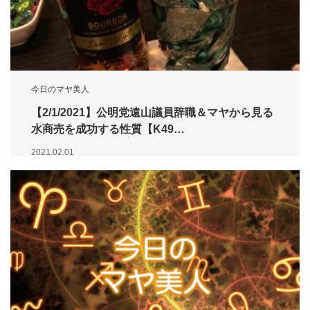
今日のマヤ美人
【2/1/2021】公明党遠山議員辞職＆マヤから見る
水商売を成功する性質【K49…
2021.02.01