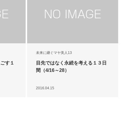
未来に継ぐマヤ美人13
過ごす１
目先ではなく永続を考える１３日
間（4/16～28）
2016.04.15