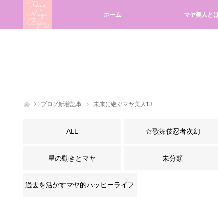
ホーム
マヤ美人と
ホーム
ブログ新着記事
未来に継ぐマヤ美人13
ALL
☆歌舞伎忍者次幻
星の動きとマヤ
未分類
過去を活かすマヤ的ハッピーライフ