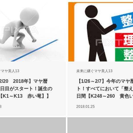
マヤ美人13
未来に継ぐマヤ美人13
～2/20 2018年】マヤ暦
【1/26～2/7】今年のマヤ
1日目がスタート！誕生の
ト！すべてにおいて「整え
【K1～K13 赤い竜】】
日間【K248～260 黄色
日間】
8
2018.01.25