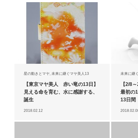
星の動きとマヤ
,
未来に継ぐマヤ美人13
未来に継ぐ
【東京マヤ美人 赤い竜の13日】
【2/8
見える命を育む、水に感謝する、
最初の
誕生
13日間
2018.02.12
2018.02.0