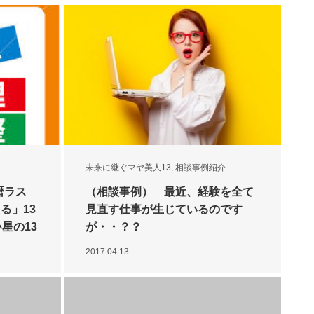
未来に継ぐマヤ美人13
,
相談事例紹介
暦ラス
（相談事例） 最近、経験を全て
る」13
見直す仕事が生じているのです
い星の13
が・・？？
2017.04.13